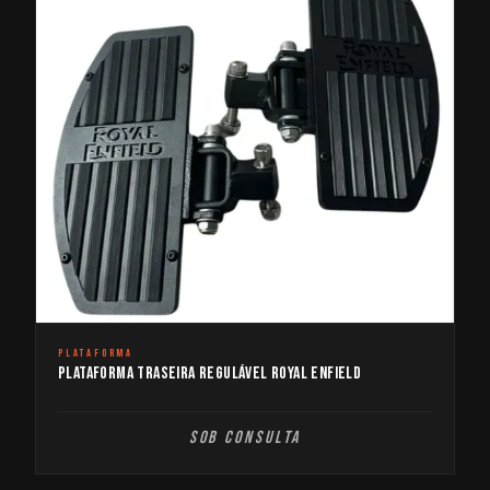
PLATAFORMA
PLATAFORMA TRASEIRA REGULÁVEL ROYAL ENFIELD
SOB CONSULTA