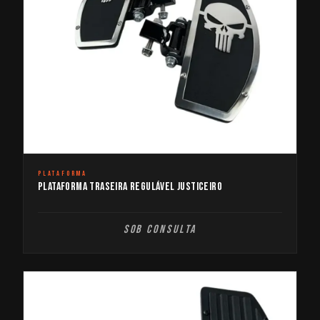
PLATAFORMA
PLATAFORMA TRASEIRA REGULÁVEL JUSTICEIRO
SOB CONSULTA