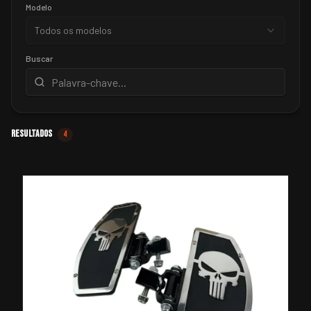
Modelo
Todos os modelos
Buscar
Resultados
4