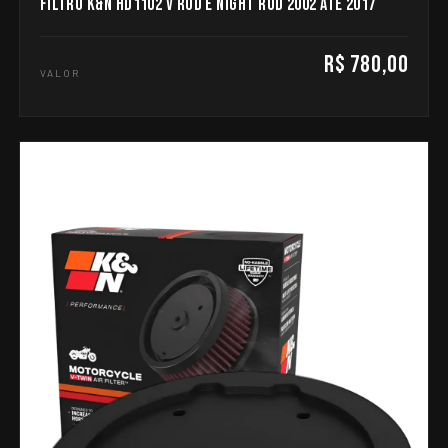
FILTRO K&N HD1102 V ROD E NIGHT ROD 2002 ATE 2017
R$ 780,00
VALOR